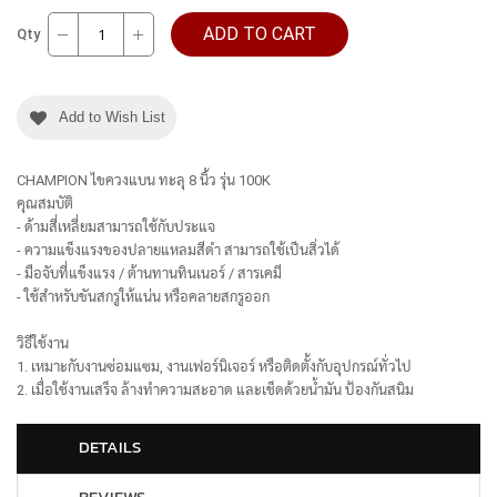
ADD TO CART
Qty
Add to Wish List
CHAMPION ไขควงแบน ทะลุ 8 นิ้ว รุ่น 100K
คุณสมบัติ
- ด้ามสี่เหลี่ยมสามารถใช้กับประแจ
- ความแข็งแรงของปลายแหลมสีดำ สามารถใช้เป็นสิ่วได้
- มือจับที่แข็งแรง / ต้านทานทินเนอร์ / สารเคมี
- ใช้สำหรับขันสกรูให้แน่น หรือคลายสกรูออก
วิธีใช้งาน
1. เหมาะกับงานซ่อมแซม, งานเฟอร์นิเจอร์ หรือติดตั้งกับอุปกรณ์ทั่วไป
2. เมื่อใช้งานเสร็จ ล้างทำความสะอาด และเช็ดด้วยน้ำมัน ป้องกันสนิม
DETAILS