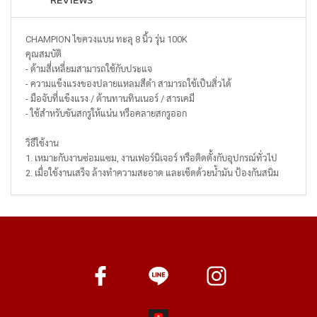
REVIEWS
CHAMPION ไขควงแบน ทะลุ 8 นิ้ว รุ่น 100K
คุณสมบัติ
- ด้ามสี่เหลี่ยมสามารถใช้กับประแจ
- ความแข็งแรงของปลายแหลมสีดำ สามารถใช้เป็นสิ่วได้
- มือจับที่แข็งแรง / ต้านทานทินเนอร์ / สารเคมี
- ใช้สำหรับขันสกรูให้แน่น หรือคลายสกรูออก
วิธีใช้งาน
1. เหมาะกับงานซ่อมแซม, งานเฟอร์นิเจอร์ หรือติดตั้งกับอุปกรณ์ทั่วไป
2. เมื่อใช้งานเสร็จ ล้างทำความสะอาด และเช็ดด้วยน้ำมัน ป้องกันสนิม