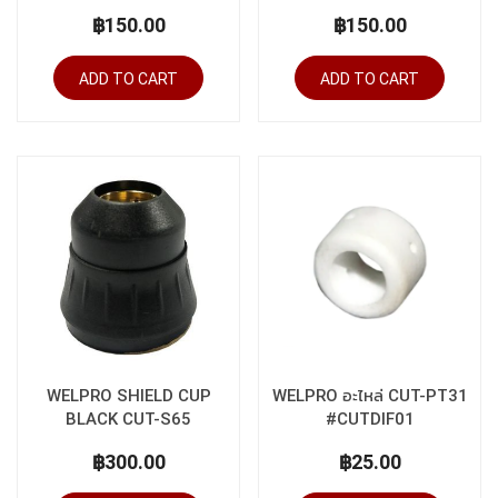
฿150.00
฿150.00
ADD TO CART
ADD TO CART
WELPRO SHIELD CUP
WELPRO อะไหล่ CUT-PT31
BLACK CUT-S65
#CUTDIF01
#CUTCUP08
฿300.00
฿25.00