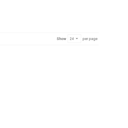
Show
per page