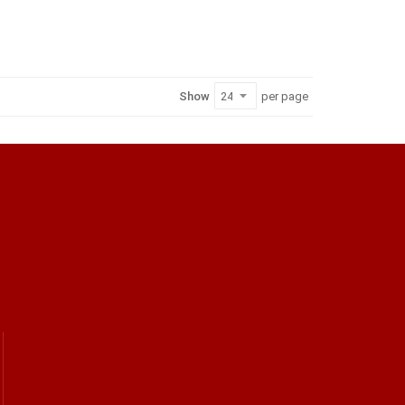
Show
per page