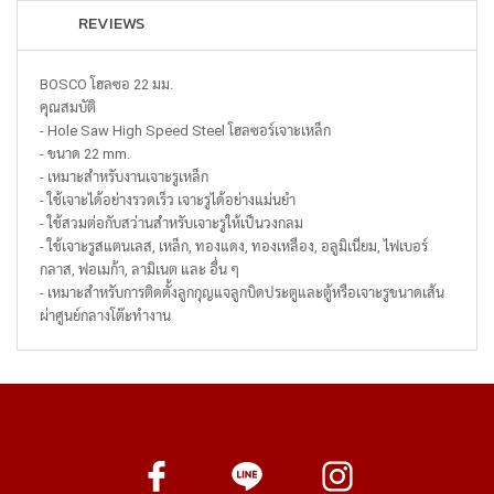
REVIEWS
BOSCO โฮลซอ 22 มม.
คุณสมบัติ
- Hole Saw High Speed Steel โฮลซอร์เจาะเหล็ก
- ขนาด 22 mm.
- เหมาะสำหรับงานเจาะรูเหล็ก
- ใช้เจาะได้อย่างรวดเร็ว เจาะรูได้อย่างแม่นยำ
- ใช้สวมต่อกับสว่านสำหรับเจาะรูให้เป็นวงกลม
- ใช้เจาะรูสแตนเลส, เหล็ก, ทองแดง, ทองเหลือง, อลูมิเนียม, ไฟเบอร์
กลาส, ฟอเมก้า, ลามิเนต และ อื่น ๆ
- เหมาะสำหรับการติดตั้งลูกกุญแจลูกบิดประตูและตู้หรือเจาะรูขนาดเส้น
ผ่าศูนย์กลางโต๊ะทำงาน