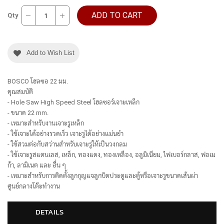
ADD TO CART
Qty
Add to Wish List
BOSCO โฮลซอ 22 มม.
คุณสมบัติ
- Hole Saw High Speed Steel โฮลซอร์เจาะเหล็ก
- ขนาด 22 mm.
- เหมาะสำหรับงานเจาะรูเหล็ก
- ใช้เจาะได้อย่างรวดเร็ว เจาะรูได้อย่างแม่นยำ
- ใช้สวมต่อกับสว่านสำหรับเจาะรูให้เป็นวงกลม
- ใช้เจาะรูสแตนเลส, เหล็ก, ทองแดง, ทองเหลือง, อลูมิเนียม, ไฟเบอร์กลาส, ฟอเม
ก้า, ลามิเนต และ อื่น ๆ
- เหมาะสำหรับการติดตั้งลูกกุญแจลูกบิดประตูและตู้หรือเจาะรูขนาดเส้นผ่า
ศูนย์กลางโต๊ะทำงาน
DETAILS