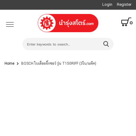
Login
Register
0
Home
BOSCH ใบเลื่อยจิ๊กซอว์ รุ่น T150RIFF (3ใบ/แพ็ค)