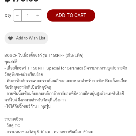
ADD TO CART
Qty
Add to Wish List
BOSCH ใบเลื่อยจิ๊กซอว์ รุ่น T150RIFF (3ใบ/แพ็ค)
คุณสบัติ
- เลื่อยจิ๊กซอว์ T 150 RIFF Special for Ceramics มีความทนทานสูงต่อการตัด
วัสดุพิเศษอย่างเรียบร้อย
- ฟันคาร์ไบด์กรวดแบบกราวด์ละเอียดออกแบบมาสำหรับการตัดปรับแก้ละเอียด
กับวัสดุเซรามิกที่เป็นวัสดุขัดถู
- ลายฟันนั้นเชื่อมกับแกนเหล็กกล้าคาร์บอนที่มีความยืดหยุ่นสูงด้วยเทคโนโลยี
คาร์ไบด์ จึงเหมาะสำหรับวัสดุที่แข็งมาก
- ใช้ได้กับจิ๊กซอว์ก้าน T ทุกรุ่น
รายละเอียด
- วัสดุ TC
- ความหนาของวัสดุ 5-10 มม. - ความยาวฟันเลื่อย 59 มม.