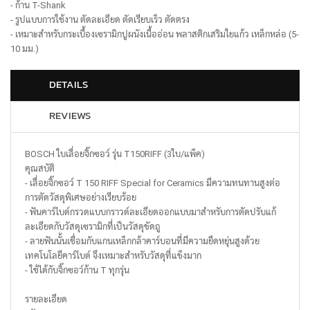
- ก้าน T-Shank
- รูปแบบการใช้งาน ตัดละเอียด ตัดเรียบเร็ว ตัดตรง
- เหมาะสำหรับกระเบื้องเซรามิกปูผนังเนื้ออ่อน พลาสติกเสริมใยแก้ว เหล็กหล่อ (5-
10 มม.)
DETAILS
REVIEWS
BOSCH ใบเลื่อยจิ๊กซอว์ รุ่น T150RIFF (3ใบ/แพ็ค)
คุณสบัติ
- เลื่อยจิ๊กซอว์ T 150 RIFF Special for Ceramics มีความทนทานสูงต่อ
การตัดวัสดุพิเศษอย่างเรียบร้อย
- ฟันคาร์ไบด์กรวดแบบกราวด์ละเอียดออกแบบมาสำหรับการตัดปรับแก้
ละเอียดกับวัสดุเซรามิกที่เป็นวัสดุขัดถู
- ลายฟันนั้นเชื่อมกับแกนเหล็กกล้าคาร์บอนที่มีความยืดหยุ่นสูงด้วย
เทคโนโลยีคาร์ไบด์ จึงเหมาะสำหรับวัสดุที่แข็งมาก
- ใช้ได้กับจิ๊กซอว์ก้าน T ทุกรุ่น
รายละเอียด