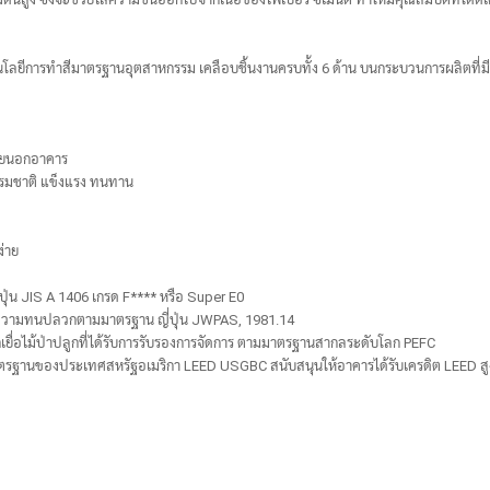
นโลยีการทำสีมาตรฐานอุตสาหกรรม เคลือบชิ้นงานครบทั้ง 6 ด้าน บนกระบวนการผลิตที่
ภายนอกอาคาร
รรมชาติ แข็งแรง ทนทาน
ง่าย
่น JIS A 1406 เกรด F**** หรือ Super E0
ความทนปลวกตามมาตรฐาน ญี่ปุ่น JWPAS, 1981.14
ากเยื่อไม้ป่าปลูกที่ได้รับการรับรองการจัดการ ตามมาตรฐานสากลระดับโลก PEFC
รฐานของประเทศสหรัฐอเมริกา LEED USGBC สนับสนุนให้อาคารได้รับเครดิต LEED สู