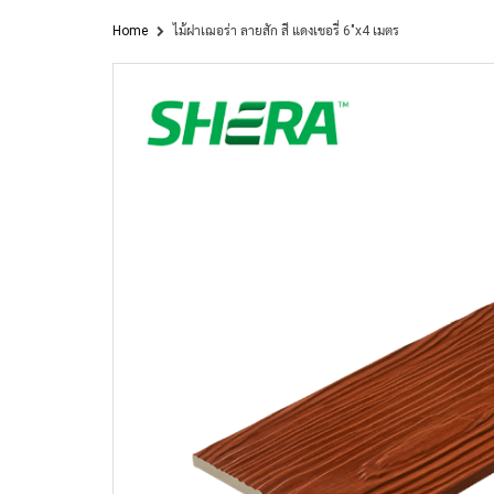
Home
ไม้ฝาเฌอร่า ลายสัก สี แดงเชอรี่ 6"x4 เมตร