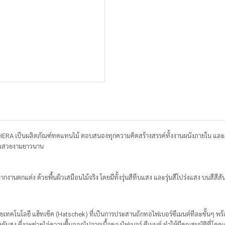
ERA เป็นผลิตภัณฑ์ทดแทนไม้ ตอบสนองทุกความคิดสร้างสรรค์ทั้งงานผนังภายใน และภา
งคุณสวยงามยาวนาน
นตกแต่ง ด้วยพื้นผิวเสมือนไม้จริง โดยมีทั้งรุ่นสีทึบแสง และรุ่นสีโปร่งแสง บนสีสีสัน
ยเทคโนโลยี แฮ็ทเช็ค (Hatschek) ที่เป็นการประสานถักทอไฟเบอร์ซีเมนต์ทีละชั้นๆ พร
รงดันสูง ซึ่งจะช่วยไล่ความชื้นออกไปจากเนื้อของไฟเบอร์ ซีเมนต์ ทำให้มีคุณสมบัติที่