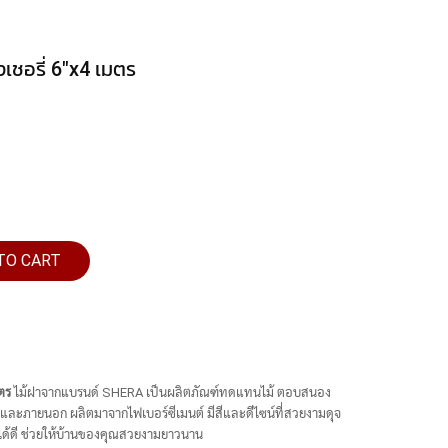
งเชอรี่ 6"x4 เมตร
TO CART
มตร
ไม้ฝาจากแบรนด์ SHERA เป็นผลิตภัณฑ์ทดแทนไม้ ตอบสนอง
 และภายนอก ผลิตมาจากไฟเบอร์ซีเมนต์ มีสีและดีไซน์ที่สวยงามดุจ
กได้ดี ช่วยให้บ้านของคุณสวยงามยาวนาน