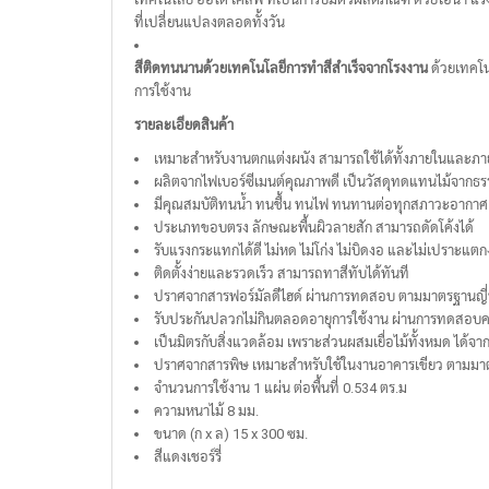
ที่เปลี่ยนแปลงตลอดทั้งวัน
สีติดทนนานด้วยเทคโนโลยีการทำสีสำเร็จจากโรงงาน
ด้วยเทคโ
การใช้งาน
รายละเอียดสินค้า
เหมาะสำหรับงานตกแต่งผนัง สามารถใช้ได้ทั้งภายในและ
ผลิตจากไฟเบอร์ซีเมนต์คุณภาพดี เป็นวัสดุทดแทนไม้จากธ
มีคุณสมบัติทนน้ำ ทนชื้น ทนไฟ ทนทานต่อทุกสภาวะอากาศ
ประเภทขอบตรง ลักษณะพื้นผิวลายสัก สามารถดัดโค้งได้
รับแรงกระแทกได้ดี ไม่หด ไม่โก่ง ไม่บิดงอ และไม่เปราะแตก
ติดตั้งง่ายและรวดเร็ว สามารถทาสีทับได้ทันที
ปราศจากสารฟอร์มัลดีไฮด์ ผ่านการทดสอบ ตามมาตรฐานญี่ปุ
รับประกันปลวกไม่กินตลอดอายุการใช้งาน ผ่านการทดสอบ
เป็นมิตรกับสิ่งแวดล้อม เพราะส่วนผสมเยื่อไม้ทั้งหมด ได้จ
ปราศจากสารพิษ เหมาะสำหรับใช้ในงานอาคารเขียว ตามมาต
จำนวนการใช้งาน 1 แผ่น ต่อพื้นที่ 0.534 ตร.ม
ความหนาไม้ 8 มม.
ขนาด (ก x ล) 15 x 300 ซม.
สีแดงเชอร์รี่