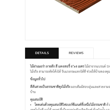
DETAILS
REVIEWS
ไม้ฝาเฌอร่า ลายสัก สี แดงเชอรี่ 6"x4 เมตร
ไม้ฝาจากแบรนด์ SH
ไม้จริง สามารถดัดโค้งได้ รับแรงกระแทกได้ดี ช่วยให้บ้านขอ
ข้อมูลทั่วไป
สีสันสวยเป็นธรรมชาติดุจไม้จริง
มอบสัมผัสอบอุ่นและสวยงามจากงา
บ้าน
คุณสมบัติ
โดดเด่นด้วยคุณสมบัติไฟเบอร์ซีเมนต์ที่เหนือไม้ธรรมชาติ
ด้ว
เทคโนโลยี ออโต้ เคลฟ ที่เป็นการบ่มตัวผลิตภัณฑ์ ด้วยไอน้ำ แ